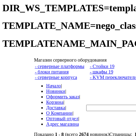
DIR_WS_TEMPLATES=templat
TEMPLATE_NAME=nego_class
TEMPLATENAME_MAIN_PAGE=
Магазин серверного оборудования
- серверные платформы
- Стойки 19
- блоки питания
- шкафы 19
- серверные корпуса
- KVM переключател
Начало
|
Новинки
|
Оформить заказ
|
Корзина
|
Доставка
|
О Компании
|
Оптовый отдел
|
Адрес магазина
Показано
1
-
8
(всего
2674
новинок)
Страницы: