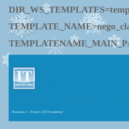
DIR_WS_TEMPLATES=templ
TEMPLATE_NAME=nego_cla
TEMPLATENAME_MAIN_PAGE
МАГАЗИН СЕРВЕРНОГО ОБОРУДОВАНИЯ
- серверные платформы
- Стойки 19
- блоки питания
- шкафы 19
- серверные корпуса
- KVM переключа
Начало
|
Новинки
|
Оформить заказ
|
Корзина
|
Доставка
|
О Компа
Показано
1
-
8
(всего
2674
новинок)