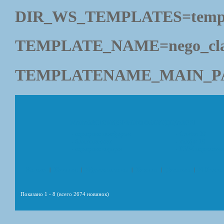
DIR_WS_TEMPLATES=templ
TEMPLATE_NAME=nego_cla
TEMPLATENAME_MAIN_PAGE
МАГАЗИН СЕРВЕРНОГО ОБОРУДОВАНИЯ
- серверные платформы
- Стойки 19
- блоки питания
- шкафы 19
- серверные корпуса
- KVM переключа
Начало
|
Новинки
|
Оформить заказ
|
Корзина
|
Доставка
|
О Компа
Показано
1
-
8
(всего
2674
новинок)